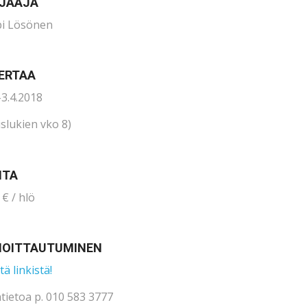
JAAJA
i Lösönen
KERTAA
-3.4.2018
islukien vko 8)
NTA
 € / hlö
MOITTAUTUMINEN
ä linkistä!
ätietoa p. 010 583 3777