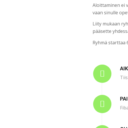
Aloittaminen ei 
vaan sinulle opet
Liity mukaan ry
pääsette yhdessä
Ryhmä starttaa 
AI
Tiis
PA
Fib