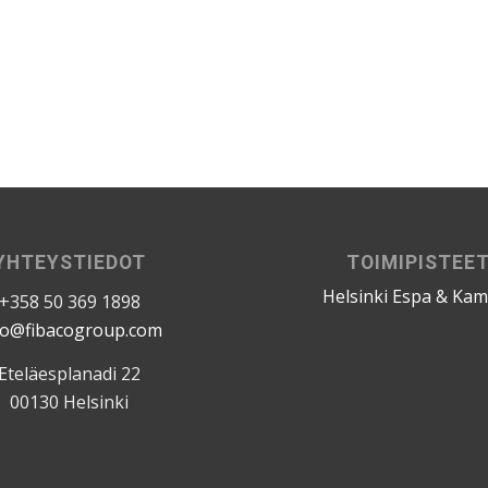
YHTEYSTIEDOT
TOIMIPISTEE
Helsinki Espa & Ka
+358 50 369 1898
fo@fibacogroup.com
Eteläesplanadi 22
00130 Helsinki