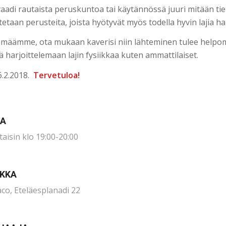
vaadi rautaista peruskuntoa tai käytännössä juuri mitään tie
etaan perusteita, joista hyötyvät myös todella hyvin lajia hal
hmäämme, ota mukaan kaverisi niin lähteminen tulee helpo
 harjoittelemaan lajin fysiikkaa kuten ammattilaiset.
6.2.2018.
Tervetuloa!
KA
taisin klo 19:00-20:00
IKKA
aco,
Eteläesplanadi 22