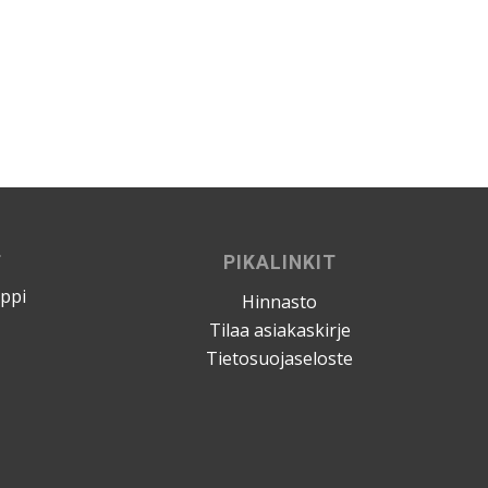
T
PIKALINKIT
mppi
Hinnasto
Tilaa asiakaskirje
Tietosuojaseloste