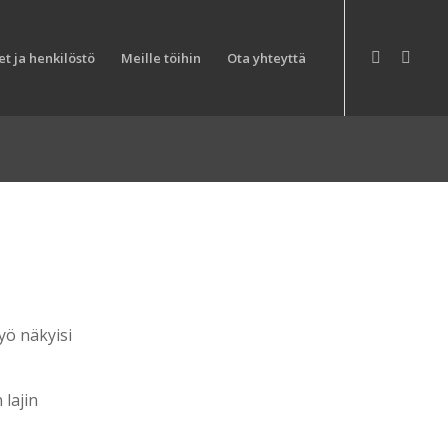
t ja henkilöstö
Meille töihin
Ota yhteyttä
työ näkyisi
lajin