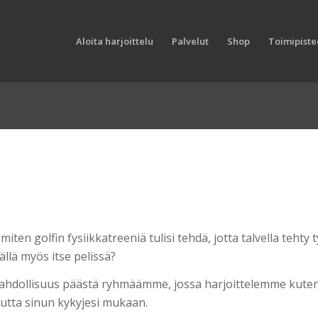
Aloita harjoittelu
Palvelut
Shop
Toimipistee
miten golfin fysiikkatreeniä tulisi tehdä, jotta talvella tehty 
sällä myös itse pelissä?
mahdollisuus päästä ryhmäämme, jossa harjoittelemme kuten 
utta sinun kykyjesi mukaan.