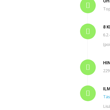
OH
Top
8 
6.2.
(po
HI
229
IL
Täst
Lis