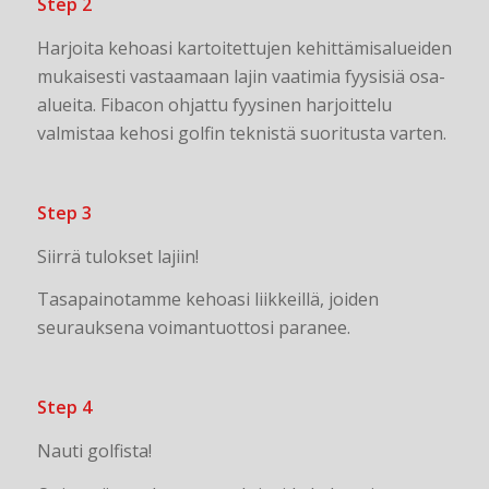
Step 2
Harjoita kehoasi kartoitettujen kehittämisalueiden
mukaisesti vastaamaan lajin vaatimia fyysisiä osa-
alueita.
Fibacon ohjattu fyysinen harjoittelu
valmistaa kehosi golfin teknistä suoritusta varten.
Step 3
Siirrä tulokset lajiin!
Tasapainotamme kehoasi liikkeillä, joiden
seurauksena voimantuottosi paranee.
Step 4
Nauti golfista!