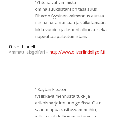
”Yhtenä vahvimmista
ominaisuuksistani on tasaisuus.
Fibacon fyysinen valmennus auttaa
minua parantamaan ja säilyttämään
liikkuvuuden ja kehonhallinnan sekä
nopeuttaa palautumistani.”
Oliver Lindell
Ammattilaisgolfari
–
http://www.oliverlindellgolf.fi
” Käytän Fibacon
fysiikkavalmennusta tuki- ja
erikoisharjoitteluun golfissa. Olen
saanut apua rasitusvammoihin,
jolloin mahdollisimman terve ja