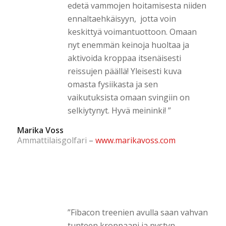
edetä vammojen hoitamisesta niiden
ennaltaehkäisyyn, jotta voin
keskittyä voimantuottoon. Omaan
nyt enemmän keinoja huoltaa ja
aktivoida kroppaa itsenäisesti
reissujen päällä! Yleisesti kuva
omasta fysiikasta ja sen
vaikutuksista omaan svingiin on
selkiytynyt. Hyvä meininki! ”
Marika Voss
Ammattilaisgolfari
–
www.marikavoss.com
”Fibacon treenien avulla saan vahvan
tunteen kroppaani ja pystyn