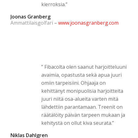
kierroksia.”
Joonas Granberg
Ammattilaisgolfari
–
www.joonasgranberg.com
” Fibacolta olen saanut harjoitteluuni
avaimia, opastusta sekä apua juuri
omiin tarpeisiini. Ohjaaja on
kehittänyt monipuolisia harjoitteita
juuri niitä osa-alueita varten mitä
lähdettiin parantamaan. Treenit on
räätälöity päivän tarpeen mukaan ja
kehitystä on ollut kiva seurata.”
Niklas Dahlgren