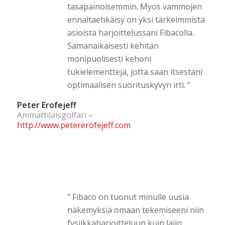
tasapainoisemmin. Myös vammojen
ennaltaehkäisy on yksi tärkeimmistä
asioista harjoittelussani Fibacolla.
Samanaikaisesti kehitän
monipuolisesti kehoni
tukielementtejä, jotta saan itsestäni
optimaalisen suorituskyvyn irti. ”
Peter Erofejeff
Ammattilaisgolfari
–
http://www.petererofejeff.com
”
Fibaco on tuonut minulle uusia
näkemyksiä omaan tekemiseeni niin
fysiikkaharjoitteluun kuin lajin