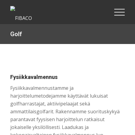
Golf
Fysiikkavalmennus
Fysiikkavalmennustamme ja
harjoittelumetodejamme käyttävät lukuisat
golfharrastajat, aktiivipelaajat sekä
ammattilaisgolfarit. Rakennamme suorituskykyä
parantavat fyysisen harjoittelun ratkaisut
jokaiselle yksilöllisesti. Laadukas ja
kokonaisvaltainen fysiikkavalmennus luo