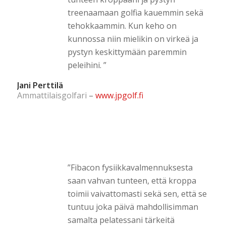
treenaamaan golfia kauemmin sekä
tehokkaammin. Kun keho on
kunnossa niin mielikin on virkeä ja
pystyn keskittymään paremmin
peleihini. ”
Jani Perttilä
Ammattilaisgolfari
–
www.jpgolf.fi
”Fibacon fysiikkavalmennuksesta
saan vahvan tunteen, että kroppa
toimii vaivattomasti sekä sen, että se
tuntuu joka päivä mahdollisimman
samalta pelatessani tärkeitä