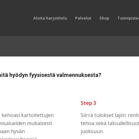
Aloita harjoittelu
Palvelut
Shop
Toimipistee
1
2
3
4
 – mitä hyödyn fyysisestä valmennuksesta?
Step 3
 kehoasi kartoitettujen
Siirrä tulokset lajiin: ren
misalueiden mukaisesti
tehoa sekä taloudellisuu
maan hyvän
juoksuun.