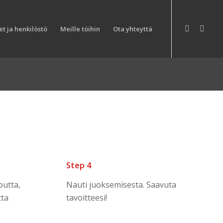
t ja henkilöstö
Meille töihin
Ota yhteyttä
Next
Step 4
toutta,
Nauti juoksemisesta. Saavuta
tta
tavoitteesi!