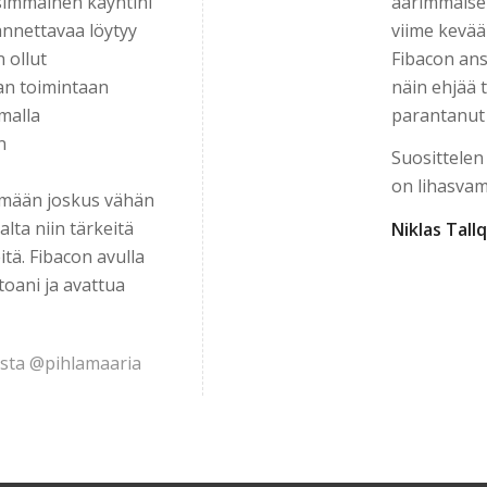
nsimmäinen käyntini
äärimmäisen
rannettavaa löytyy
viime kevää
 ollut
Fibacon ansi
an toimintaan
näin ehjää 
malla
parantanut 
n
Suosittelen 
on lihasvam
kemään joskus vähän
lta niin tärkeitä
Niklas Tall
eitä. Fibacon avulla
oani ja avattua
nsta @pihlamaaria