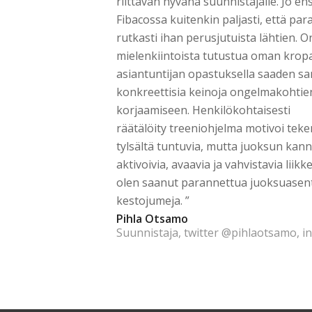
riittävän hyvänä suunnistajalle. Jo e
Fibacossa kuitenkin paljasti, että pa
rutkasti ihan perusjutuista lähtien. On
mielenkiintoista tutustua oman krop
asiantuntijan opastuksella saaden sa
konkreettisia keinoja ongelmakohtie
korjaamiseen. Henkilökohtaisesti
räätälöity treeniohjelma motivoi te
tylsältä tuntuvia, mutta juoksun kanna
aktivoivia, avaavia ja vahvistavia liikk
olen saanut parannettua juoksuasent
kestojumeja. ”
Pihla Otsamo
Suunnistaja, twitter @pihlaotsamo, i