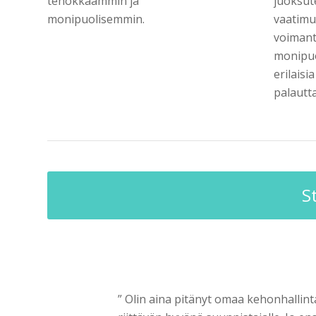
tehokkaammin ja
juoksute
monipuolisemmin.
vaatimu
voimant
monipuo
erilaisi
palautta
S
” Olin aina pitänyt omaa kehonhallin