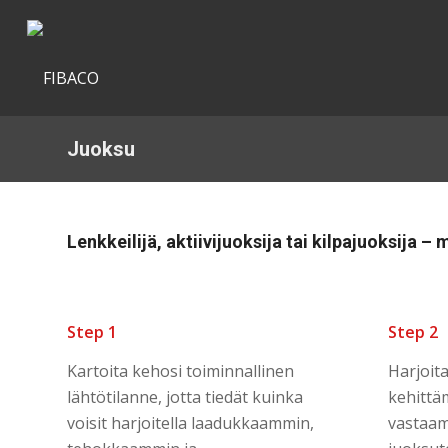
Juoksu
Lenkkeilijä, aktiivijuoksija tai kilpajuoksija
Step 1
Step 2
Kartoita kehosi toiminnallinen
Harjoita
lähtötilanne, jotta tiedät kuinka
kehittä
voisit harjoitella laadukkaammin,
vastaa