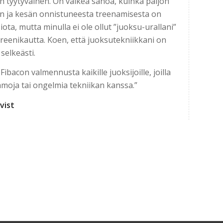
 tyytyväinen. On vaikea sanoa, kuinka paljon
n ja kesän onnistuneesta treenamisesta on
ota, mutta minulla ei ole ollut ”juoksu-urallani”
treenikautta. Koen, että juoksutekniikkani on
selkeästi.
Fibacon valmennusta kaikille juoksijoille, joilla
moja tai ongelmia tekniikan kanssa.”
qvist