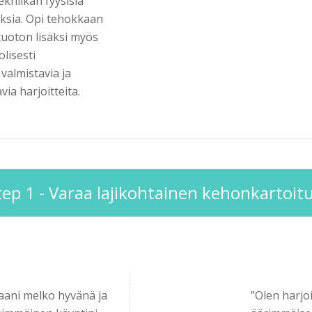
kniikan fyysisiä
ksia. Opi tehokkaan
uoton lisäksi myös
lisesti
a valmistavia ja
via harjoitteita.
tep 1 - Varaa lajikohtainen kehonkartoitu
taani melko hyvänä ja
”Olen harjoi